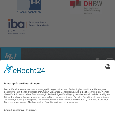
© Copyright 2026
mister bk! GmbH
Vinzenz-Pallotti-Str. 18
65552 Limburg / Lahn
06431 / 40 90 80