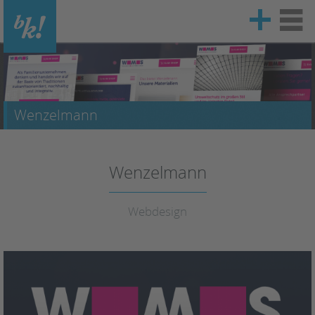
Vinzenz-Pallotti-Str. 18
65552 Limburg/Lahn
Wenzelmann
06431 / 40 90 80
Wenzelmann
info@mister-bk.de
Webdesign