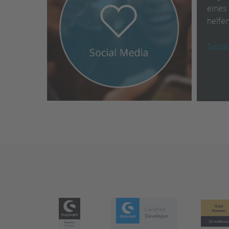
eines 
helfen
Sozial