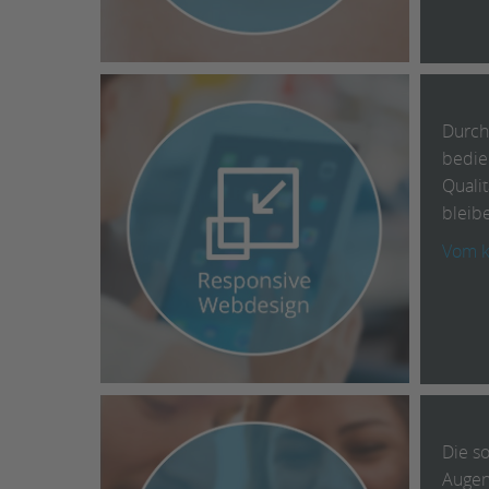
Durch 
bedien
Qualit
bleib
Vom kl
Die s
Augen