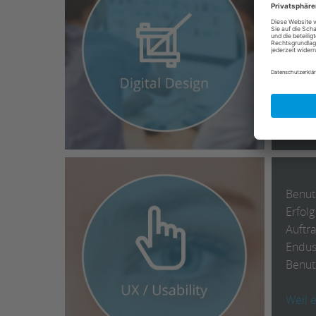
Endger
steig
unsere
Wir d
Benut
Erfolg
Auftr
Endus
Benutz
Weil e