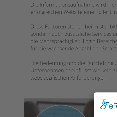
Die Informationsaufnahme wird hier
erfolgreichen Website eine Rolle: Ei
Diese Faktoren stehen bei mister bk
sondern auch zusätzliche Services u
die Mehrsprachigkeit, Login Bereiche
für die wachsende Anzahl der Smar
Die Bedeutung und die Durchdringun
Unternehmen beeinflusst wie kein and
webspezifischen Anforderungen.
Moder