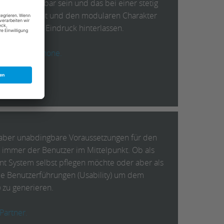
uitiv bedienbar sein und das bei einer stetig
uf die Qualität und den modularen Charakter
einen bleiben Eindruck hinterlassen.
 oder Smartphone.
, aber unabdingbare Voraussetzungen für den
k! immer der Benutzer im Mittelpunkt. Ob als
t System selbst pflegen möchte oder aber als
le Benutzerführungen (Usability) um dem
 zu generieren.
Partner.