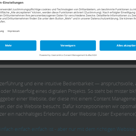
äte (Tablets, Smartphones etc.) müssen Designs flexibel und int
enden Komplexität. Bei mister bk! legen wir einen hohen Wert a
r Designs, so dass Sie auf allen Endgeräten mit Ihrem Auftritt 
enken alle Designs von Web bis zur App, ob fester Arbeitsplatz
zerführung und eine intuitive Bedienbarkeit — anspruchsvolle
 oder Misserfolg eines digitalen Projekts. So steht bei mister b
aggeber einer Website, der diese mit einem Content Managemen
er, der die Website besucht. Dafür konzeptionieren wir optima
er ein nachhaltiges Erlebnis auf der Website (User Experience)
infach einfach einfach ist - aber nur mit dem richtigen Website-