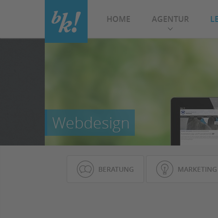
HOME
AGENTUR
L
Beratung
Marketing
Alle
Vinzenz-Pallotti-Str. 18
06
65552 Limburg/Lahn
Webdesign
BERATUNG
MARKETING