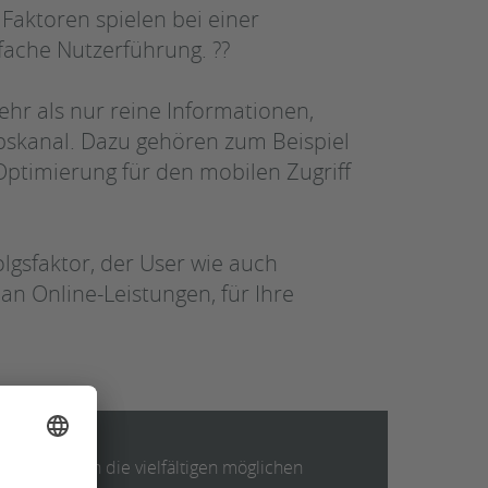
Faktoren spielen bei einer
nfache Nutzerführung. ??
ehr als nur reine Informationen,
ebskanal. Dazu gehören zum Beispiel
 Optimierung für den mobilen Zugriff
gsfaktor, der User wie auch
an Online-Leistungen, für Ihre
gner. Durch die vielfältigen möglichen