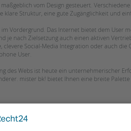
 maßgeblich vom Design gesteuert. Verschiedene 
ne klare Struktur, eine gute Zugänglichkeit und ei
! im Vordergrund. Das Internet bietet dem User m
nd je nach Zielsetzung auch einen aktiven Vertri
, clevere Social-Media Integration oder auch die
tphone User.
g des Webs ist heute ein unternehmerischer Erfol
erer. mister bk! bietet Ihnen eine breite Palette 
nes digitales Design stellt komplexe Anforderungen an den Desi