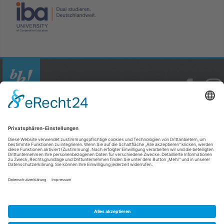
© Copyright 2026
mister bk! GmbH
Vinzenz-Pallotti-Str. 18
65552 Limburg / Lahn
06431 / 40 90 80
info@mister-bk.de