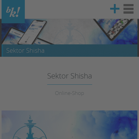
Vinzenz-Pallotti-Str. 18
65552 Limburg/Lahn
Sektor Shisha
06431 / 40 90 80
Sektor Shisha
info@mister-bk.de
Online-Shop