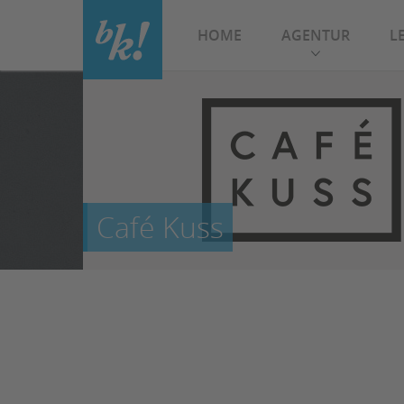
HOME
AGENTUR
L
Beratung
Marketing
Alle
Vinzenz-Pallotti-Str. 18
06
65552 Limburg/Lahn
Café Kuss